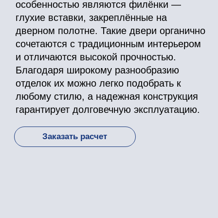
Цветовые решения
ТМ 1515
ТМ 1503
ТМ 1503
ТМ 1515
дуб
дуб
сосна
сосна