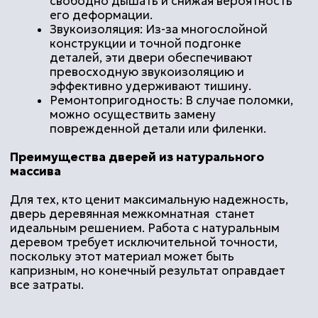
Add file
Я согласен с
политикой конфиденциальности
Реставрация объекта культурного наследия
регионального значения «Гостиница»
отправить
В составе объекта культурного наследия
регионального значения «Гостиница «Бель-
Вю»
подробнее
©
2010 - 2026 ИНТЕР-СТИЛЬ