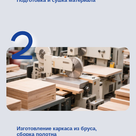
На рынке представлено множество вариантов
межкомнатных дверей из дерева, но важно
уметь различать их особенности, чтобы
сделать правильный выбор и купить
деревянную дверь СПб межкомнатную. Мы
разделили свой ассортимент на несколько
основных типов:
Филенчатые двери – это вечная
классика, которая всегда остается в
тренде. Их конструкция включает
массивную раму (обвязку) и вставки-
филенки. Дверь межкомнатная
филенчатая отличается сложным
рельефом и высокой прочностью.
Каркасно-щитовые двери отличаются
своей лак и сдержанностью, имея
гладкую поверхность. Идеально
подходят для интерьеров в стиле
минимализм.
Сборные (царговые) двери, состоящие
из множества горизонтальных и
вертикальных элементов, обладают
повышенной жесткостью и
устойчивостью к температурным
перепадам.
Двери из массива представляют собой
премиальный сегмент, в котором каждая
дверь межкомнатная деревянная массив