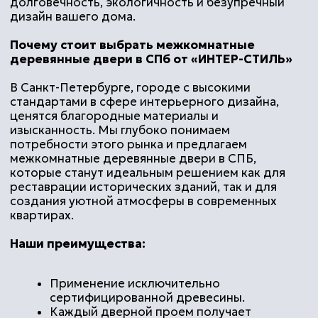
Мы выполняем весь
комплекс работ по
производству
Специалисты своего
дела
В нашей команде люди,
которые посвятили
реставрации свою жизнь
Качество и
надежность
Мы используем только
высококачественные
материалы для
изготовления наших изделий