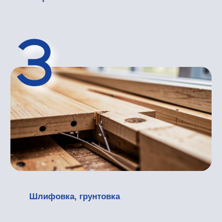
обладает неповторимым дизайном,
созданным природой. Каждая такая
дверь – это уникальное произведение
искусства.
Характеристики и преимущества
филенчатых изделий
В классических интерьерах наиболее
популярным выбором для оформления дверей
остаются двери филенчатые межкомнатные
деревянные. Их отличительной чертой
являются филенки — глухие вставки, надежно
закрепленные в дверном полотне.
Почему стоит купить дверь филенчатую
межкомнатную:
Эстетическая глубина: Благородный
объем полотну придает рельефные
вставки, которые создают динамичную
игру светотени, наполняя его
эстетической глубиной.
Стабильность формы: Разделение
полотна на сегменты обеспечивает
стабильность формы, позволяя дереву
свободно дышать и снижая вероятность
его деформации.
Звукоизоляция: Из-за многослойной
конструкции и точной подгонке
деталей, эти двери обеспечивают