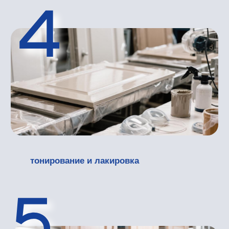
превосходную звукоизоляцию и
эффективно удерживают тишину.
Ремонтопригодность: В случае поломки,
можно осуществить замену
поврежденной детали или филенки.
Преимущества дверей из натурального
массива
Для тех, кто ценит максимальную надежность,
дверь деревянная межкомнатная станет
идеальным решением. Работа с натуральным
деревом требует исключительной точности,
поскольку этот материал может быть
капризным, но конечный результат оправдает
все затраты.
Дерево способствует экологической
безопасности, не выделяя токсичных
веществ и формируя благоприятный
микроклимат.
При бережном уходе изделия из
массива способны служить
десятилетиями, сохраняя свою
прочность и эстетическую
привлекательность.
Натуральная текстура ценных деревьев
придает помещению ощущение
роскоши и высокого уровня отделки.