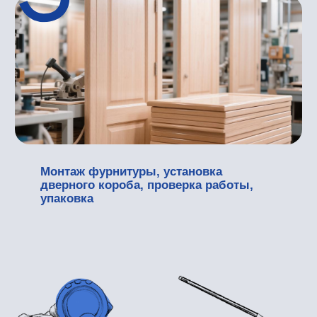
Этапы изготовления и монтажа
Мы тщательно контролируем каждый этап
изготовления, чтобы гарантировать, что двери
филенчатые межкомнатные деревянные цена
будет соответствовать качеству премиального
уровня.
Взаимодействие в рамках сотрудничества
включает:
Для точного расчета размеров проема
наш эксперт проводит консультацию и
производит замеры на месте.
Проектирование включает в себя
разработку чертежей, которые
учитывают уникальную геометрию
притвора и выбранный стиль, от
классического до минималистичного.
Производство включает в себя раскрой
массива, фрезерование, шлифовку и
нанесение защитных и декоративных
покрытий.
Доставка и монтаж: мы осуществляем
профессиональную установку с
применением высококачественной
фурнитуры, которая обеспечивает
отсутствие перекосов и бесперебойное
движение полотна.
Выбирая межкомнатную деревянную дверь у