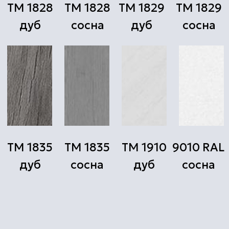
быстро ответим на ваш запрос
Оставьте заявку на сайте, или позвоните
и наш мастер-технолог
проконсультирует Вас и назначит
осмотр на удобное Вам время
Составим смету и договор