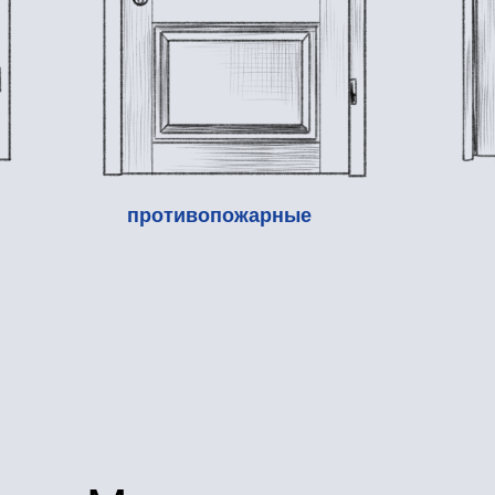
межкомн
противопожарные
Мы изготовим
ходные двери