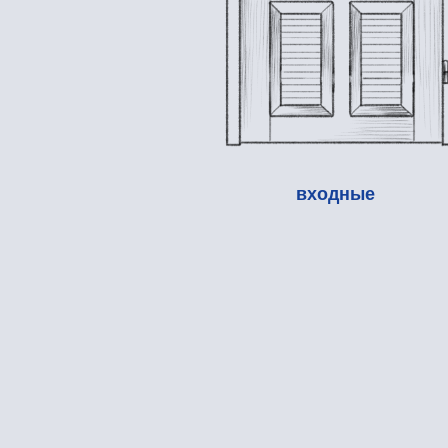
входные
в