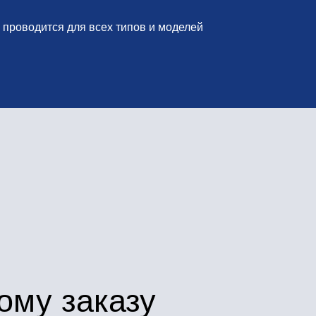
аказу