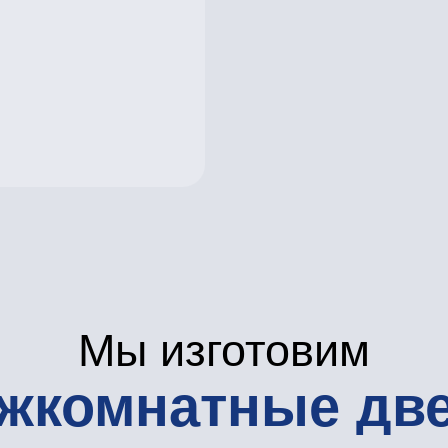
Мы изготовим
комнатные двери
Двери с наплавом и шумои
Межкомнатные двери класс
Скрытые двери (Invisible)