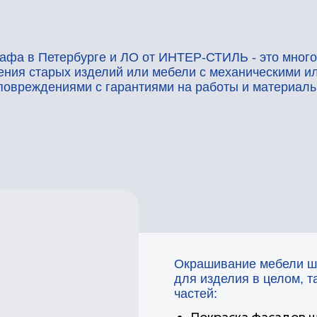
 Петербурге и ЛО от ИНТЕР-СТИЛЬ - это многопрофильны
тарых изделий или мебели с механическими или химическ
дениями с гарантиями на работы и материалы.
Окрашивание мебели шкафов в наше
для изделия в целом, так и для его
частей:
Покраска фасадов шкафов – акту
кабинетов, спален
Покраска двери шкафа – может с
основной части, так и механизм
Наши мастера проводят зональное
выезде либо в помещениях наших м