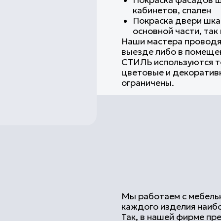
СТИЛЬ используются только высок
цветовые и декоративные возможн
ограничены.
Мы работаем с мебелью шкафов из 
каждого изделия наиболее техноло
Так, в нашей фирме предлагается:
Покраска деревянного шкафа (на
Покраска шкафа из МДФ либо 
Покраска металлического шкафа
Наши специалисты могут осуществ
разных серий и спецификаций – от
Покраска встроенного шкафа ли
работы проводятся с сохранени