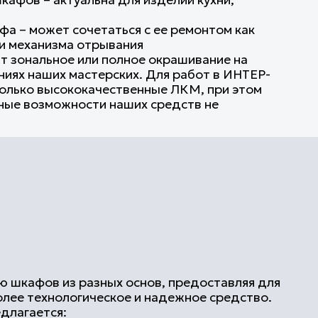
окачественные ЛКМ, при этом
ости наших средств не
разных основ, предоставляя для
гическое и надежное средство.
пр., массив)
ДПС
 разных назначений
ить обновление изделий самых
 старых до современных:
бо отдельно стоящего корпусного –
ем или изменением интерьерного