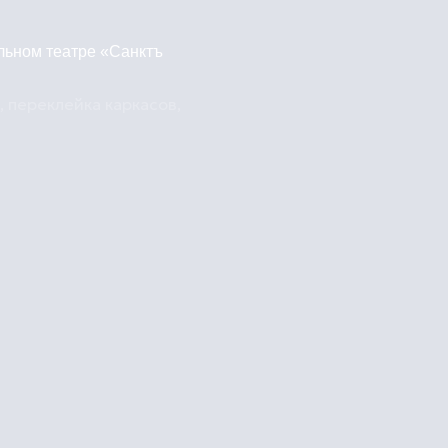
льном театре «Санктъ
, переклейка каркасов,