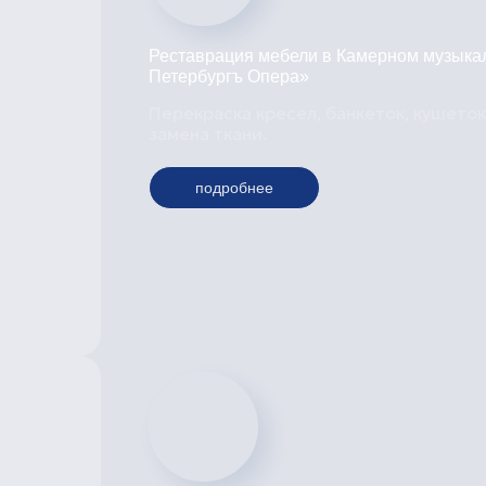
Реставрация мебели в Камерном музыка
Петербургъ Опера»
Перекраска кресел, банкеток, кушеток
замена ткани.
подробнее