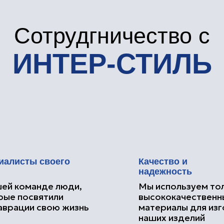
ты своего
Качество и
надежность
манде люди,
Мы используем только
освятили
высококачественные
ии свою жизнь
материалы для изготовления
наших изделий
Наши
работы