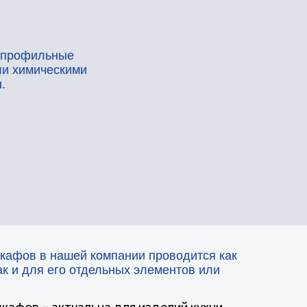
е
ими
й компании проводится как
 отдельных элементов или
альна для изделий кухни,
очетаться с ее ремонтом как
а отрывания
 или полное окрашивание на
астерских. Для работ в ИНТЕР-