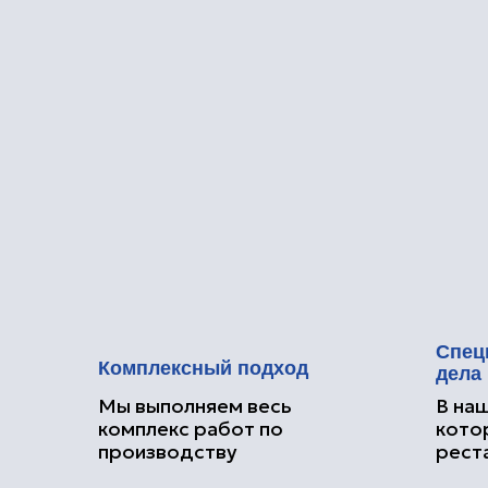
Специалис
Комплексный подход
дела
Мы выполняем весь
В нашей ко
комплекс работ по
которые п
производству
реставрац