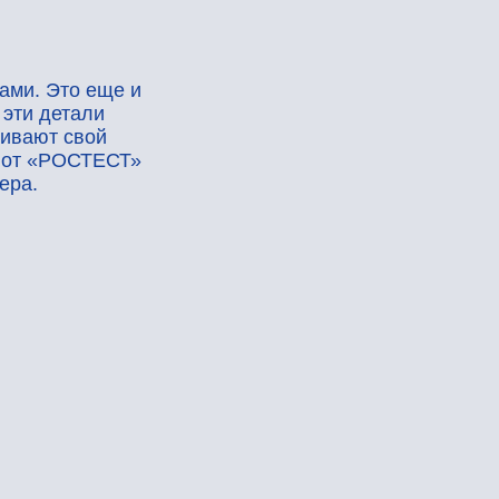
е и
СТ»