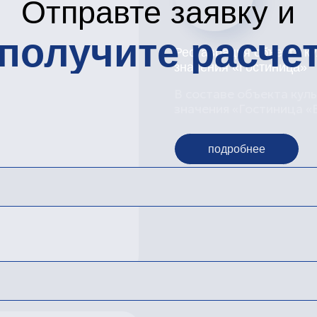
Входная группа банка ББР
Произведены работы – реставраци
расчистка, смывка, тонировка, ла
дверей
иденциальности
подробнее