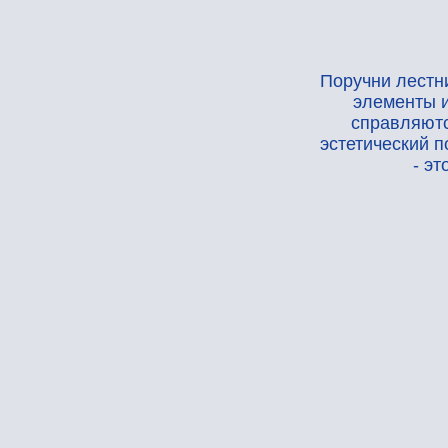
Поручни лестниц - эт
элементы интерье
справляются с бо
эстетический потенц
- это кач
С