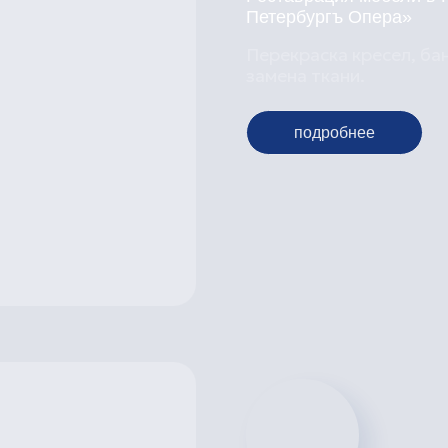
тправте заявку и
олучите расчет
Реставрация объекта культурного н
значения «Гостиница»
В составе объекта культурного нас
значения «Гостиница «Бель-Вю»
подробнее