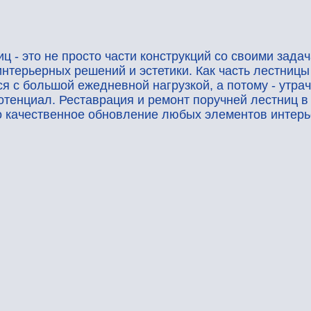
о не просто части конструкций со своими задачами. Это ещ
рных решений и эстетики. Как часть лестницы эти детали
льшой ежедневной нагрузкой, а потому - утрачивают свой
иал. Реставрация и ремонт поручней лестниц в от «РОСТЕ
ественное обновление любых элементов интерьера.
отрудгничество с
ИНТЕР-СТИЛЬ