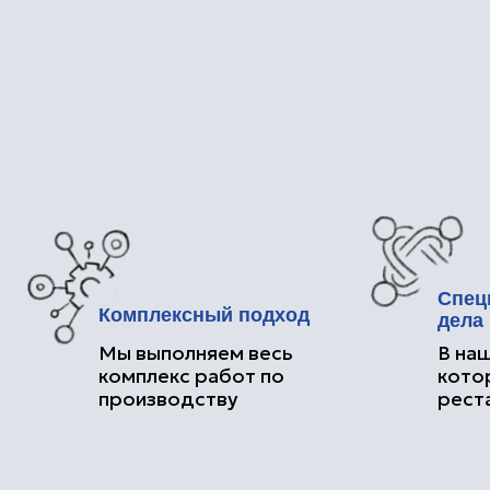
Специалис
Комплексный подход
дела
Мы выполняем весь
В нашей ко
комплекс работ по
которые п
производству
реставрац