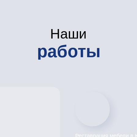
работы
Реставрация мебели в Камерном му
Петербургъ Опера»
Перекраска кресел, банкеток, куше
замена ткани.
подробнее