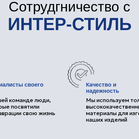
ты своего
Качество и
надежность
манде люди,
Мы используем только
освятили
высококачественные
ии свою жизнь
материалы для изготовления
наших изделий
Наши