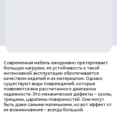
надежности. Это механические дефекты – сколы,
трещины, царапины поверхностей. Они могут
быть даже самыми маленькими, но вот эффект от
их возникновения – всегда большой.
Простое самостоятельное «заделывание» эти
дефектов, как правило, является бесполезным и
может только усложнить ситуацию.
Компания ИНТЕР-СТИЛЬ знает, как правильно
ликвидировать такие «огрехи» и восстановить
прежнюю эстетику Ваших изделий.
Мы предлагаем универсальное удаление сколов,
царапин, трещин на мебели в Петербурге и
области. Мы работаем с основами – дерево,
ЛДСП, МДФ, ДСП.
Все дефекты устраняются на дому. Материалы и
средства, которые мы применяем для этих
операций, получены нами от надежных
поставщиков, поэтому мы предлагаем только то,
что сами уже многократно проверили на нашем
опыте.
Сотрудгничество с