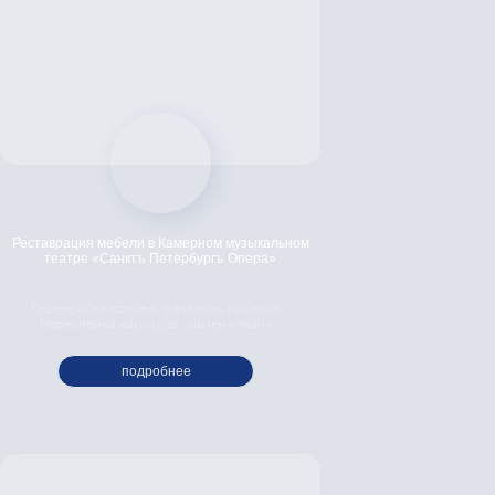
Отправте заявку и
получите расчет
Ваше имя
Реставрация мебели в Камерном музыкальном
театре «Санктъ Петербургъ Опера»
Ваша почта
Перекраска кресел, банкеток, кушеток,
переклейка каркасов, замена ткани.
Ваш телефон
подробнее
Прикрепите фото