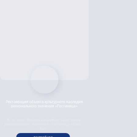
Add file
Я согласен с
политикой конфиденциальности
отправить
Реставрация объекта культурного наследия
регионального значения «Гостиница»
В составе объекта культурного наследия
регионального значения «Гостиница «Бель-
©
2010 - 2026 ИНТЕР-СТИЛЬ
Вю»